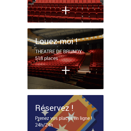
+
Louez-moi !
THEATRE DE BRUNOY
518 places
+
Réservez !
Prenez vos places en ligne !
24h/24h