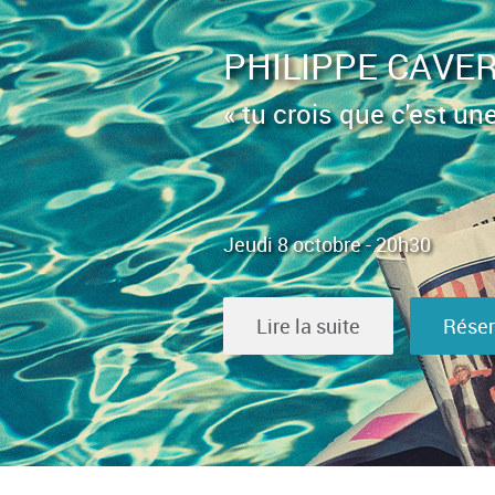
PHILIPPE CAVER
« tu crois que c'est un
Jeudi 8 octobre - 20h30
Lire la suite
Réser