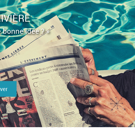
IVIÈRE
e bonne idée ? »
ver