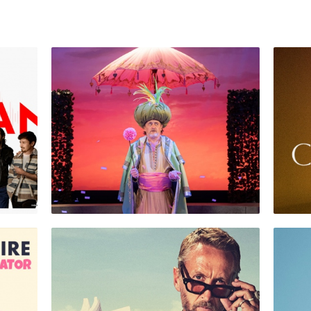
Le Bourgeois
A
Gentilhomme
Cha
Eve
Théâtre