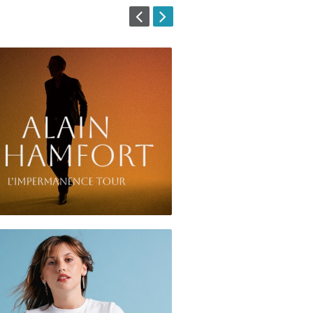
lain Chamfort
Renan Luce
nson / Grand Spectacle,
Chanson / Grand Spe
nements Partenaires
+